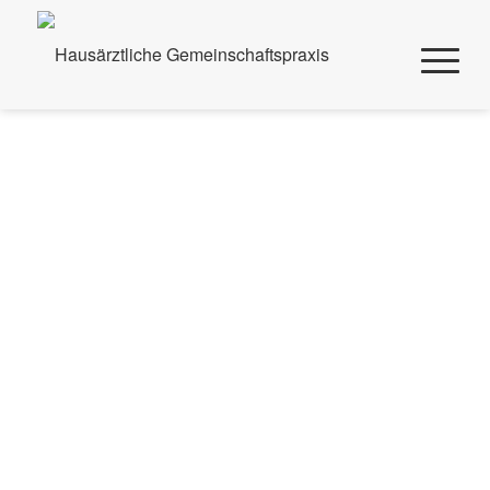
Dr. med. Julia Fuchs-Herbert
Fachärztin für Innere Medizin
bis 2013
Studium der Humanmedizin an der Goethe-
Universität Frankfurt am Main
2013
Approbation als Ärztin